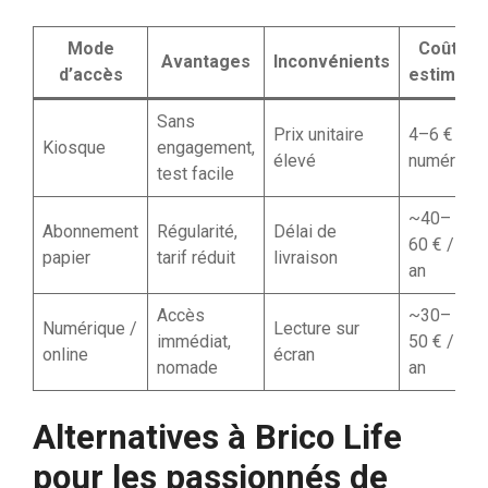
Mode
Coût
Avantages
Inconvénients
d’accès
estimé
Sans
Prix unitaire
4–6 € /
Kiosque
engagement,
élevé
numéro
test facile
~40–
Abonnement
Régularité,
Délai de
60 € /
papier
tarif réduit
livraison
an
Accès
~30–
Numérique /
Lecture sur
immédiat,
50 € /
online
écran
nomade
an
Alternatives à Brico Life
pour les passionnés de