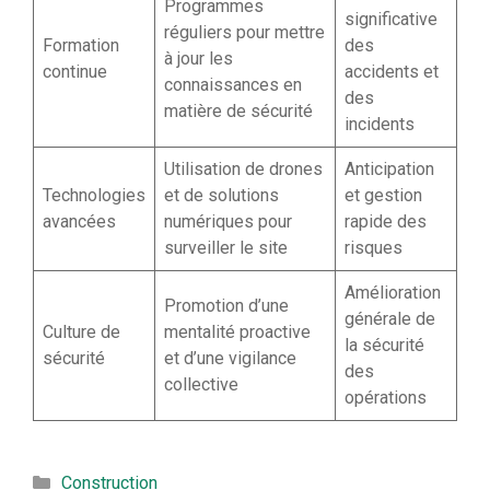
Programmes
significative
réguliers pour mettre
Formation
des
à jour les
continue
accidents et
connaissances en
des
matière de sécurité
incidents
Utilisation de drones
Anticipation
Technologies
et de solutions
et gestion
avancées
numériques pour
rapide des
surveiller le site
risques
Amélioration
Promotion d’une
générale de
Culture de
mentalité proactive
la sécurité
sécurité
et d’une vigilance
des
collective
opérations
Catégories
Construction